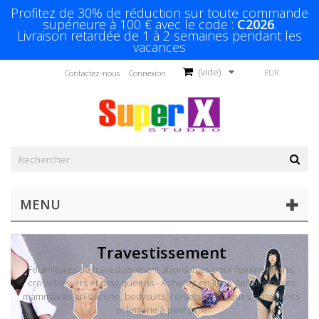
Profitez de 30% de réduction sur toute commande
supérieure à 100 € avec le code :
C2026
.
Livraison retardée de 1 à 2 semaines pendant les
vacances
(vide)
EUR
Contactez-nous
Connexion
MENU
Travestissement
Fournitures de travestissement abordables pour femmes trans,
crossdressers et drag queens - Achetez en ligne des prothèses
mammaires en silicone, bodysuits, corsets, perruques, vêtements
et lingerie à petit prix!