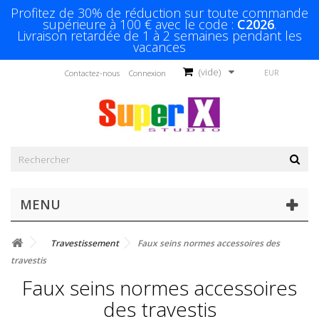
Profitez de 30% de réduction sur toute commande
supérieure à 100 € avec le code :
C2026
.
Livraison retardée de 1 à 2 semaines pendant les
vacances
(vide)
EUR
Contactez-nous
Connexion
MENU
Travestissement
Faux seins normes accessoires des
travestis
Faux seins normes accessoires
des travestis