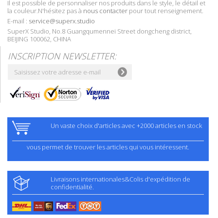
Il est possible de personnaliser nos produits dans le style, le détail et
la couleur.N'hésitez pas à
nous contacter
pour tout renseignement.
E-mail :
service@superx.studio
SuperX Studio, No.8 Guangqumennei Street dongcheng district,
BEIJING 100062, CHINA
INSCRIPTION NEWSLETTER:
Un vaste choix d'articles avec +2000 articles en stock
vous permet de trouver les articles qui vous intéressent.
Livraisons internationales&Colis d'expédition de
confidentialité.