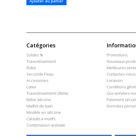
Ajouter au panier
Catégories
Informatio
Soldes %
Promotions
Travestissement
Nouveaux produ
Robe
Meilleures vent
Seconde Peau
Contactez-nous
Accessories
Livraison
Latex
Conditions géné
Travestissement Ultime
Qui sommes-no
Bébé silicone
Paiement sécur
Maillot de bain
Données person
Modèle en silicone
Catsuits à motifs
Combinaison animale