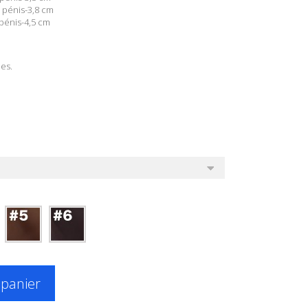
 pénis-3,8 cm
 pénis-4,5 cm
les.
 panier