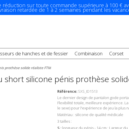
e réduction sur toute commande supérieure à 100 € av
ivraison retardée de 1 à 2 semaines pendant les vacanc
sseurs de hanches et de fessier
Combinaison
Corset
is prothèse solide réaliste FTM
short silicone pénis prothèse solid
Référence:
SXS_ID1513
Le dernier design de pantalon gode portab
Flexibilité totale, meilleure expérience. La
le sexe) pour l'expérience de jeu la plus n
Matériau : silicone de qualité médicale
3 tailles :
S :
longueur du pénis - 14 cm ; Largeur du