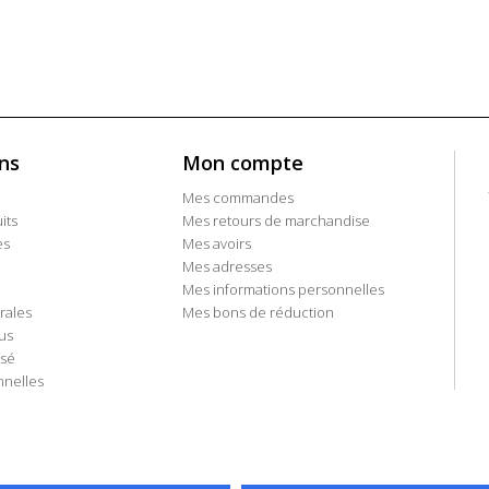
ns
Mon compte
Mes commandes
its
Mes retours de marchandise
es
Mes avoirs
Mes adresses
Mes informations personnelles
rales
Mes bons de réduction
us
isé
nelles