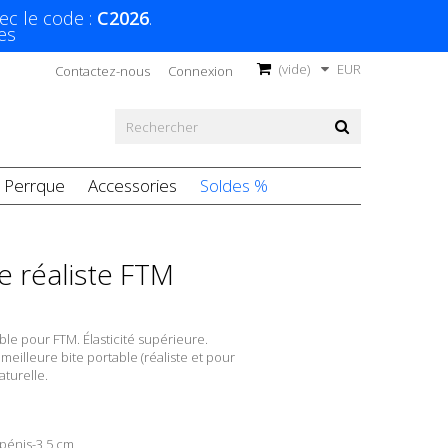
ec le code :
C2026
.
es
(vide)
EUR
Contactez-nous
Connexion
Perrque
Accessories
Soldes %
e réaliste FTM
le pour FTM. Élasticité supérieure.
 meilleure bite portable (réaliste et pour
aturelle.
 pénis-3,5 cm