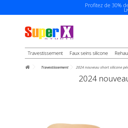
Profitez de 30% d
L
Travestissement
Faux seins silicone
Rehau
Travestissement
2024 nouveau short silicone pén
2024 nouveau 