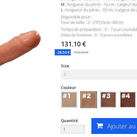
M :
longueur du pénis - 16 cm ; Largeur du
L :
longueur du pénis - 18 cm ; Largeur du
Disponible pour:
Tour de taille : 2'~2'9"(55cm~90cm)
Temps de préparation : 3 ~ 7 jours ouvrab
Délai de livraison : 3 ~ 5 jours ouvrables.
131.10 €
-28.50 €
159.60 €
Size
S
Couleur
Quantité
Ajouter au