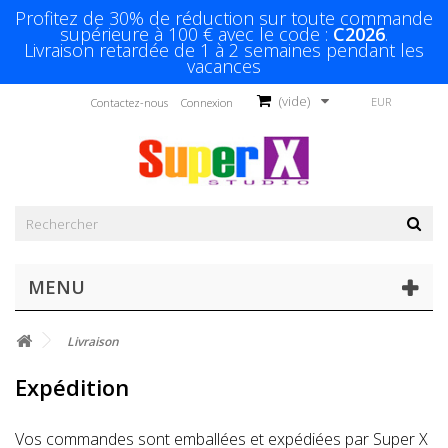
Profitez de 30% de réduction sur toute commande
supérieure à 100 € avec le code :
C2026
.
Livraison retardée de 1 à 2 semaines pendant les
vacances
(vide)
EUR
Contactez-nous
Connexion
MENU
Livraison
Expédition
Vos commandes sont emballées et expédiées par Super X