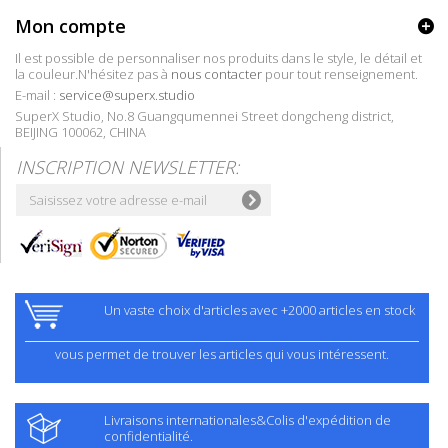
Mon compte
Il est possible de personnaliser nos produits dans le style, le détail et
la couleur.N'hésitez pas à
nous contacter
pour tout renseignement.
E-mail :
service@superx.studio
SuperX Studio, No.8 Guangqumennei Street dongcheng district,
BEIJING 100062, CHINA
INSCRIPTION NEWSLETTER:
Un vaste choix d'articles avec +2000 articles en stock
vous permet de trouver les articles qui vous intéressent.
Livraisons internationales&Colis d'expédition de
confidentialité.