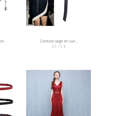
e...
Ceinture large en cuir...
35.15 €