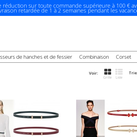
e réduction sur toute commande supérieure à 100 € av
ivraison retardée de 1 à 2 semaines pendant les vacanc
sseurs de hanches et de fessier
Combinaison
Corset
Trie
Voir:
Grille
Liste