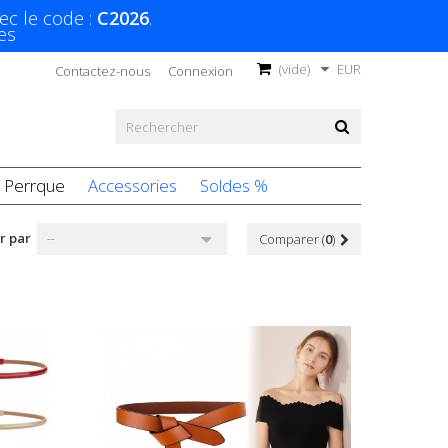
ec le code :
C2026
.
es
(vide)
EUR
Contactez-nous
Connexion
Perrque
Accessories
Soldes %
r par
--
Comparer (
0
)