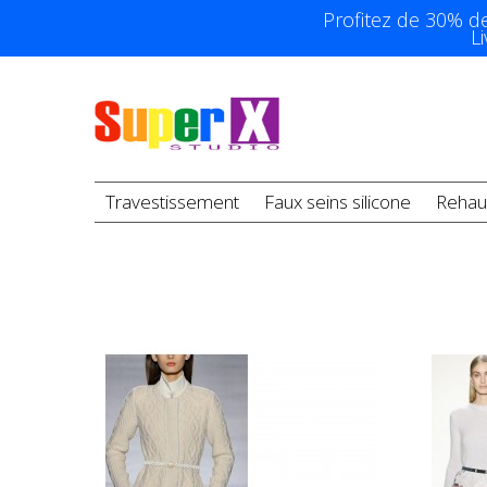
Profitez de 30% d
L
Travestissement
Faux seins silicone
Rehau