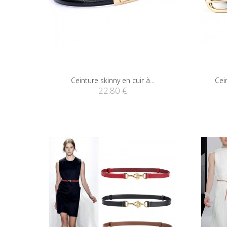
Ceinture skinny en cuir à...
Cein
22.80 €