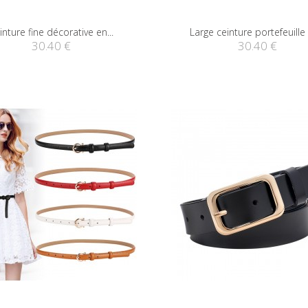
inture fine décorative en...
Large ceinture portefeuille 
30.40 €
30.40 €