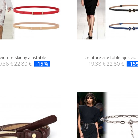
einture skinny ajustable...
Ceinture ajustable ajustable
9.38 €
22.80 €
-15%
19.38 €
22.80 €
-15