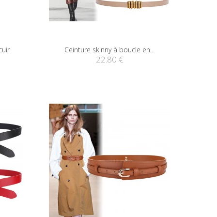
cuir
Ceinture skinny à boucle en...
22.80 €