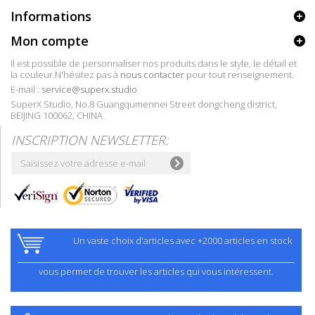
Informations
Mon compte
Il est possible de personnaliser nos produits dans le style, le détail et
la couleur.N'hésitez pas à
nous contacter
pour tout renseignement.
E-mail :
service@superx.studio
SuperX Studio, No.8 Guangqumennei Street dongcheng district,
BEIJING 100062, CHINA
INSCRIPTION NEWSLETTER:
Un vaste choix d'articles avec +2000 articles en stock
vous permet de trouver les articles qui vous intéressent.