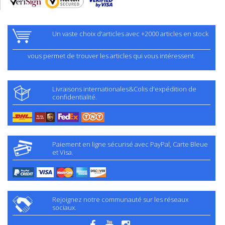
Un vaste choix d'articles avec +2000 articles en stock
vous permet de trouver les articles qui vous intéressent.
Livraisons internationales&Colis d'expédition de
confidentialité.
Paiement en ligne sécurisé avec PayPal, Carte Bleue
et Visa.
Rejoignez notre communauté sur les réseaux
sociaux.