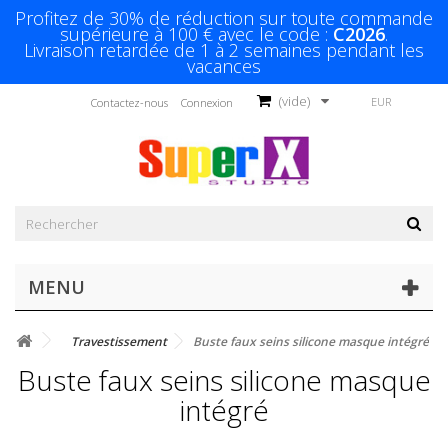
Profitez de 30% de réduction sur toute commande
supérieure à 100 € avec le code :
C2026
.
Livraison retardée de 1 à 2 semaines pendant les
vacances
(vide)
EUR
Contactez-nous
Connexion
MENU
Travestissement
Buste faux seins silicone masque intégré
Buste faux seins silicone masque
intégré