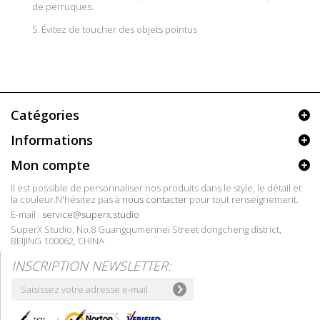
de perruques.
5. Évitez de toucher des objets pointus
Catégories
Informations
Mon compte
Il est possible de personnaliser nos produits dans le style, le détail et
la couleur.N'hésitez pas à
nous contacter
pour tout renseignement.
E-mail :
service@superx.studio
SuperX Studio, No.8 Guangqumennei Street dongcheng district,
BEIJING 100062, CHINA
INSCRIPTION NEWSLETTER: