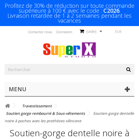
Profitez de 30% de réduction sur toute commande
supérieure à 100 € avec le code :
C2026
.
Livraison retardée de 1 à 2 semaines pendant les
vacances
(vide)
EUR
Contactez-nous
Connexion
MENU
Travestissement
Soutien gorge rembourré & Sous-vêtements
Soutien-gorge dentelle
noire à poches avec les prothèses silincone
Soutien-gorge dentelle noire à