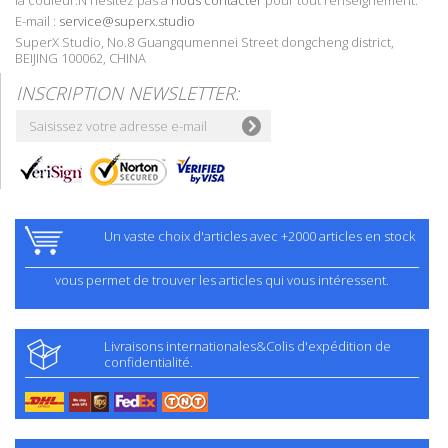
la couleur.N'hésitez pas à
nous contacter
pour tout renseignement.
E-mail :
service@superx.studio
SuperX Studio, No.8 Guangqumennei Street dongcheng district,
BEIJING 100062, CHINA
INSCRIPTION NEWSLETTER:
Un vaste choix d'articles avec +2000 articles en stock
vous permet de trouver les articles qui vous intéressent.
Livraisons internationales&Colis d'expédition de
confidentialité.