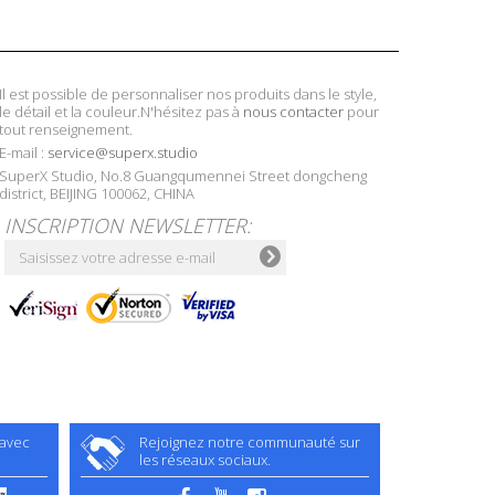
Il est possible de personnaliser nos produits dans le style,
le détail et la couleur.N'hésitez pas à
nous contacter
pour
tout renseignement.
E-mail :
service@superx.studio
SuperX Studio, No.8 Guangqumennei Street dongcheng
district, BEIJING 100062, CHINA
INSCRIPTION NEWSLETTER:
 avec
Rejoignez notre communauté sur
les réseaux sociaux.