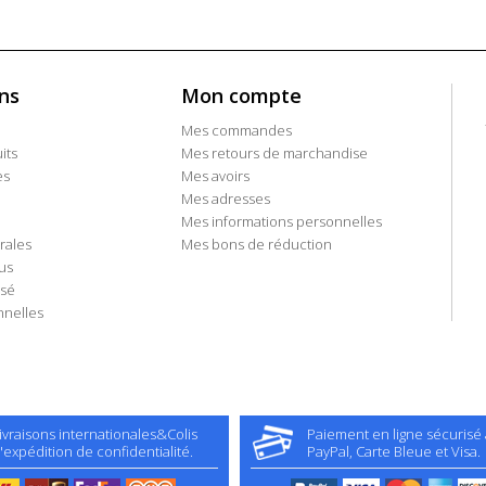
ns
Mon compte
Mes commandes
its
Mes retours de marchandise
es
Mes avoirs
Mes adresses
Mes informations personnelles
rales
Mes bons de réduction
us
isé
nelles
ivraisons internationales&Colis
Paiement en ligne sécurisé
'expédition de confidentialité.
PayPal, Carte Bleue et Visa.