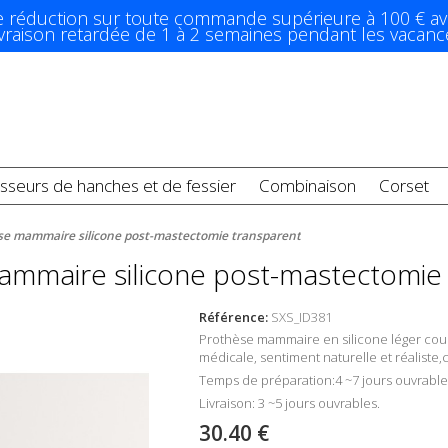
e réduction sur toute commande supérieure à 100 € av
ivraison retardée de 1 à 2 semaines pendant les vacanc
sseurs de hanches et de fessier
Combinaison
Corset
se mammaire silicone post-mastectomie transparent
mmaire silicone post-mastectomie
Référence:
SXS_ID381
Prothèse mammaire en silicone léger cou
médicale, sentiment naturelle et réaliste,
Temps de préparation:4 ~7 jours ouvrable
Livraison: 3 ~5 jours ouvrables.
30.40 €