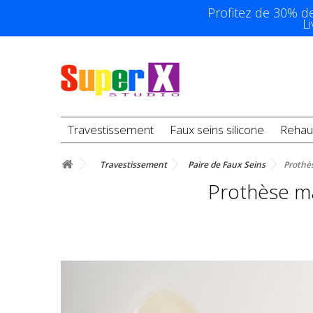
Profitez de 30% d
L
Travestissement
Faux seins silicone
Rehau
Travestissement
Paire de Faux Seins
Prothè
Prothèse ma