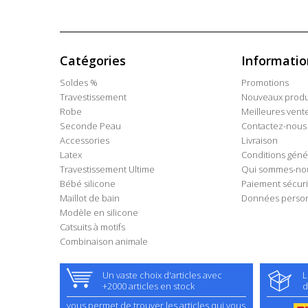
Catégories
Informatio
Soldes %
Promotions
Travestissement
Nouveaux produ
Robe
Meilleures vent
Seconde Peau
Contactez-nous
Accessories
Livraison
Latex
Conditions géné
Travestissement Ultime
Qui sommes-no
Bébé silicone
Paiement sécur
Maillot de bain
Données person
Modèle en silicone
Catsuits à motifs
Combinaison animale
Un vaste choix d'articles avec
L
+2000 articles en stock
d
vous permet de trouver les articles qui vous