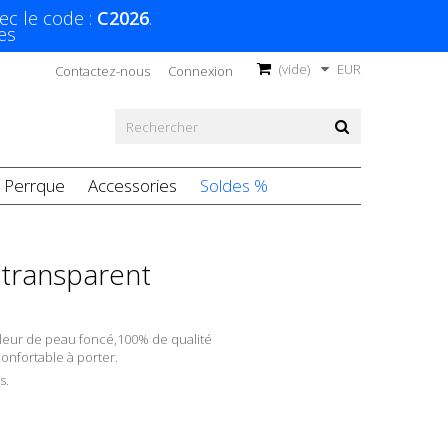
ec le code :
C2026
.
es
(vide)
EUR
Contactez-nous
Connexion
Perrque
Accessories
Soldes %
 transparent
leur de peau foncé,100% de qualité
confortable à porter.
s.