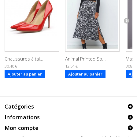
Chaussures à tal...
Animal Printed Sp...
Masqu
30.40 €
12.54 €
308.75
Ajouter au panier
Ajouter au panier
Ajou
Catégories
Informations
Mon compte