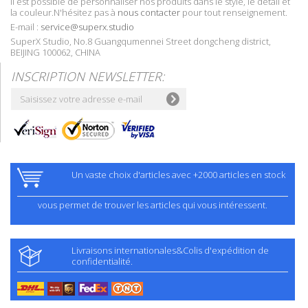
Il est possible de personnaliser nos produits dans le style, le détail et
la couleur.N'hésitez pas à
nous contacter
pour tout renseignement.
E-mail :
service@superx.studio
SuperX Studio, No.8 Guangqumennei Street dongcheng district,
BEIJING 100062, CHINA
INSCRIPTION NEWSLETTER:
Un vaste choix d'articles avec +2000 articles en stock
vous permet de trouver les articles qui vous intéressent.
Livraisons internationales&Colis d'expédition de
confidentialité.