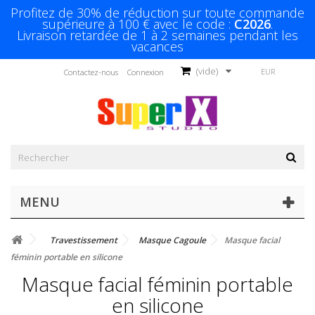
Profitez de 30% de réduction sur toute commande
supérieure à 100 € avec le code :
C2026
.
Livraison retardée de 1 à 2 semaines pendant les
vacances
(vide)
EUR
Contactez-nous
Connexion
MENU
Travestissement
Masque Cagoule
Masque facial
féminin portable en silicone
Masque facial féminin portable
en silicone