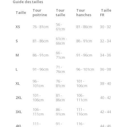
Guide des tailles
Tour
Tour
Tour
Taille
Taille
poitrine
taille
hanches
FR
56 -
XS
76 - 81cm
81 - 86cm
30 - 32
61cm
61cm -
S
81 - 86cm
86 - 91cm
32 - 34
66cm
66 -
M
86 - 91cm
91 - 96cm
34 - 36
71cm
71 -
L
91 - 96cm
96 - 101cm
36 - 38
76cm
96 -
76 -
101 -
XL
38 - 40
101cm
81cm
106cm
101 -
81 -
106 -
2XL
40 - 42
106cm
86cm
111cm
106 -
86 -
111 -
3XL
42 - 44
111cm
91cm
116cm
111 -
91 -
116 -
4XL
44 - 46