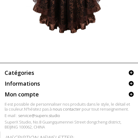
Catégories
Informations
Mon compte
Il est possible de personnaliser nos produits dans le style, le détail et
la couleur.N'hésitez pas à
nous contacter
pour tout renseignement.
E-mail :
service@superx.studio
SuperX Studio, No.8 Guangqumennei Street dongcheng district,
BEIJING 100062, CHINA
INSCRIPTION NEWSLETTER: