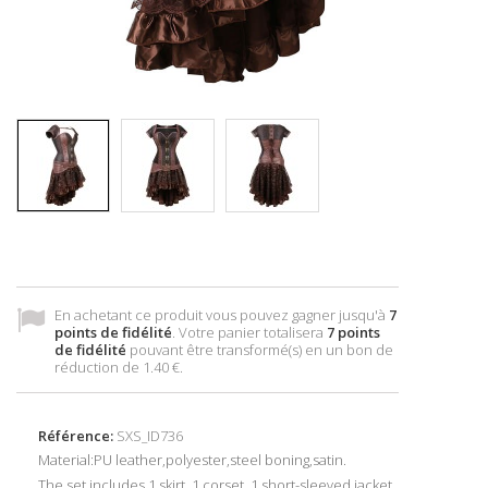
En achetant ce produit vous pouvez gagner jusqu'à
7
points de fidélité
. Votre panier totalisera
7
points
de fidélité
pouvant être transformé(s) en un bon de
réduction de
1.40 €
.
Référence:
SXS_ID736
Material:PU leather,polyester,steel boning,satin.
The set includes 1 skirt, 1 corset, 1 short-sleeved jacket.