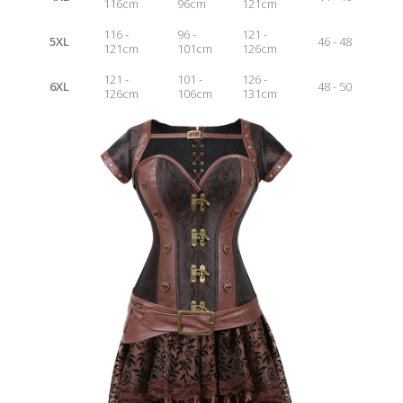
116cm
96cm
121cm
116 -
96 -
121 -
5XL
46 - 48
121cm
101cm
126cm
121 -
101 -
126 -
6XL
48 - 50
126cm
106cm
131cm