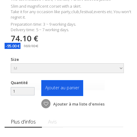
Slim and magnificent corset with a skirt.
Take it for any occasion like party,club,festival,events etc.You won't
regret it.
Preparation time: 3 ~ 9 working days.
Delivery time: 5 ~ 7 working days.
74.10 €
-95.00 €
169.10 €
Size
Quantité
Ajouter au panier
Ajouter à ma liste d'envies
Plus d'infos
Avis