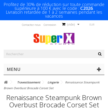
Profitez de 30% de réduction sur toute commande
supérieure à 100 € avec le code :
C2026
.
Livraison retardée de 1 à 2 semaines pendant les
vacances
(vide)
EUR
Contactez-nous
Connexion
MENU
Travestissement
Lingerie
Renaissance Steampunk
Brown Overbust Brocade Corset Set
Renaissance Steampunk Brown
Overbust Brocade Corset Set