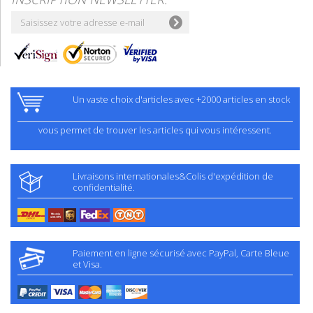
Un vaste choix d'articles avec +2000 articles en stock
vous permet de trouver les articles qui vous intéressent.
Livraisons internationales&Colis d'expédition de
confidentialité.
Paiement en ligne sécurisé avec PayPal, Carte Bleue
et Visa.