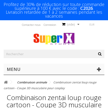
Profitez de 30% de réduction sur toute commande
supérieure à 100 € avec le code :
C2026
.
Livraison retardée de 1 à 2 semaines pendant les
vacances
(vide)
EUR
Contactez-nous
Connexion
MENU
Combinaison animale
Combinaison zentai loup rouge
cartoon - Coupe 3D musculaire pour cosplay
Combinaison zentai loup rouge
cartoon - Coupe 3D musculaire