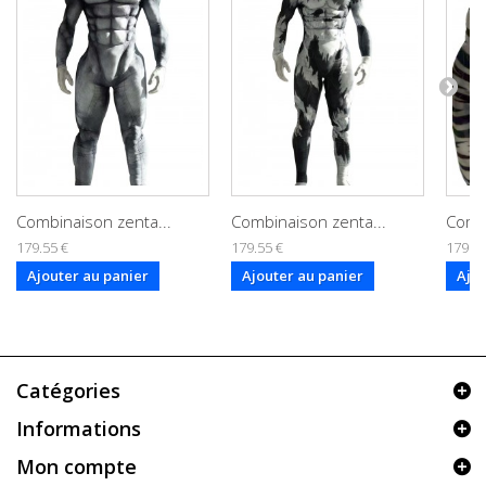
Combinaison zenta...
Combinaison zenta...
Combi
179.55 €
179.55 €
179.55
Ajouter au panier
Ajouter au panier
Ajou
Catégories
Informations
Mon compte