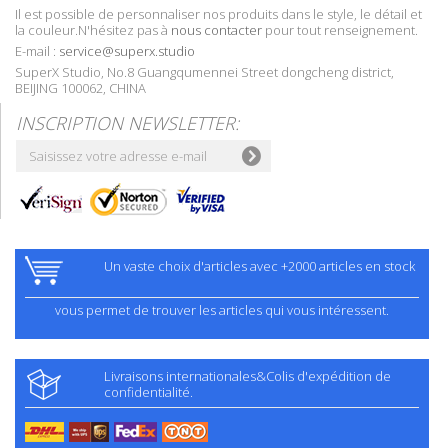
Il est possible de personnaliser nos produits dans le style, le détail et
la couleur.N'hésitez pas à
nous contacter
pour tout renseignement.
E-mail :
service@superx.studio
SuperX Studio, No.8 Guangqumennei Street dongcheng district,
BEIJING 100062, CHINA
INSCRIPTION NEWSLETTER:
Un vaste choix d'articles avec +2000 articles en stock
vous permet de trouver les articles qui vous intéressent.
Livraisons internationales&Colis d'expédition de
confidentialité.