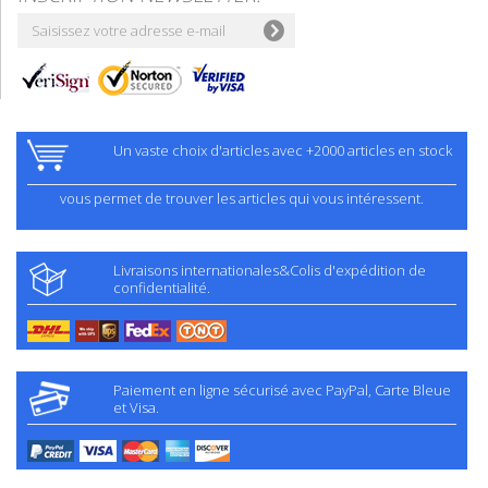
Un vaste choix d'articles avec +2000 articles en stock
vous permet de trouver les articles qui vous intéressent.
Livraisons internationales&Colis d'expédition de
confidentialité.
Paiement en ligne sécurisé avec PayPal, Carte Bleue
et Visa.