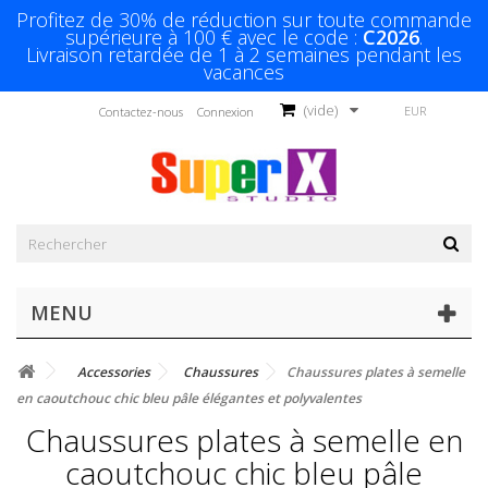
Profitez de 30% de réduction sur toute commande
supérieure à 100 € avec le code :
C2026
.
Livraison retardée de 1 à 2 semaines pendant les
vacances
(vide)
EUR
Contactez-nous
Connexion
MENU
Accessories
Chaussures
Chaussures plates à semelle
en caoutchouc chic bleu pâle élégantes et polyvalentes
Chaussures plates à semelle en
caoutchouc chic bleu pâle