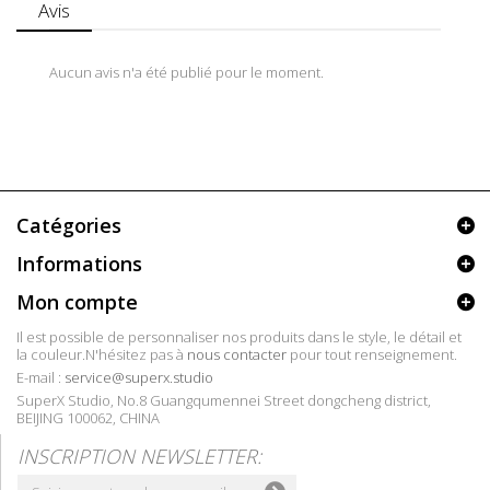
Avis
Aucun avis n'a été publié pour le moment.
Catégories
Informations
Mon compte
Il est possible de personnaliser nos produits dans le style, le détail et
la couleur.N'hésitez pas à
nous contacter
pour tout renseignement.
E-mail :
service@superx.studio
SuperX Studio, No.8 Guangqumennei Street dongcheng district,
BEIJING 100062, CHINA
INSCRIPTION NEWSLETTER: