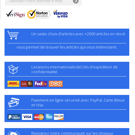
Un vaste choix d'articles avec +2000 articles en stock
vous permet de trouver les articles qui vous intéressent.
Livraisons internationales&Colis d'expédition de
confidentialité.
Paiement en ligne sécurisé avec PayPal, Carte Bleue
et Visa.
Rejoignez notre communauté sur les réseaux