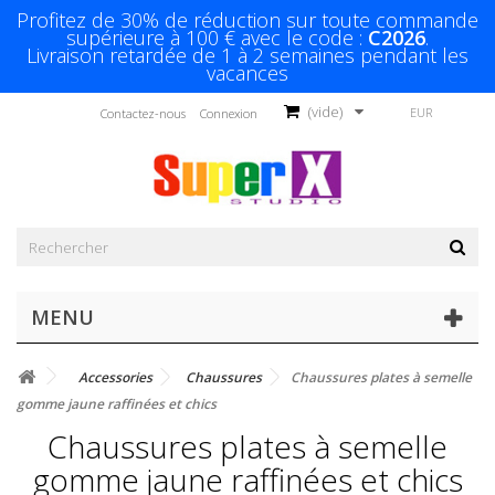
Profitez de 30% de réduction sur toute commande
supérieure à 100 € avec le code :
C2026
.
Livraison retardée de 1 à 2 semaines pendant les
vacances
(vide)
EUR
Contactez-nous
Connexion
MENU
Accessories
Chaussures
Chaussures plates à semelle
gomme jaune raffinées et chics
Chaussures plates à semelle
gomme jaune raffinées et chics