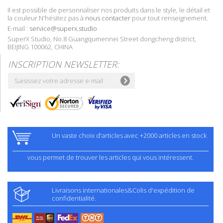
Il est possible de personnaliser nos produits dans le style, le détail et
la couleur.N'hésitez pas à
nous contacter
pour tout renseignement.
E-mail :
service@superx.studio
SuperX Studio, No.8 Guangqumennei Street dongcheng district,
BEIJING 100062, CHINA
INSCRIPTION NEWSLETTER:
Un vaste choix d'articles avec +2000 articles en stock
vous permet de trouver les articles qui vous intéressent.
Livraisons internationales&Colis d'expédition de
confidentialité.