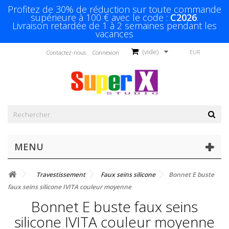
Profitez de 30% de réduction sur toute commande
supérieure à 100 € avec le code :
C2026
.
Livraison retardée de 1 à 2 semaines pendant les
vacances
(vide)
EUR
Contactez-nous
Connexion
MENU
Travestissement
Faux seins silicone
Bonnet E buste
faux seins silicone IVITA couleur moyenne
Bonnet E buste faux seins
silicone IVITA couleur moyenne