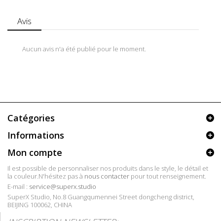
Avis
Aucun avis n'a été publié pour le moment.
Catégories
Informations
Mon compte
Il est possible de personnaliser nos produits dans le style, le détail et
la couleur.N'hésitez pas à
nous contacter
pour tout renseignement.
E-mail :
service@superx.studio
SuperX Studio, No.8 Guangqumennei Street dongcheng district,
BEIJING 100062, CHINA