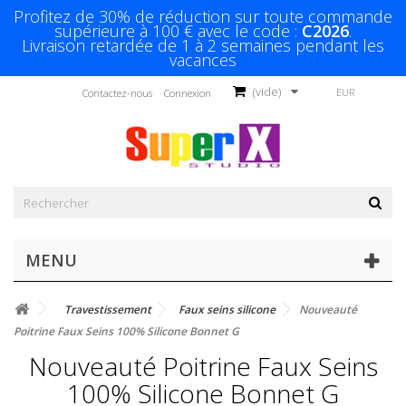
Profitez de 30% de réduction sur toute commande
supérieure à 100 € avec le code :
C2026
.
Livraison retardée de 1 à 2 semaines pendant les
vacances
(vide)
EUR
Contactez-nous
Connexion
MENU
Travestissement
Faux seins silicone
Nouveauté
Poitrine Faux Seins 100% Silicone Bonnet G
Nouveauté Poitrine Faux Seins
100% Silicone Bonnet G