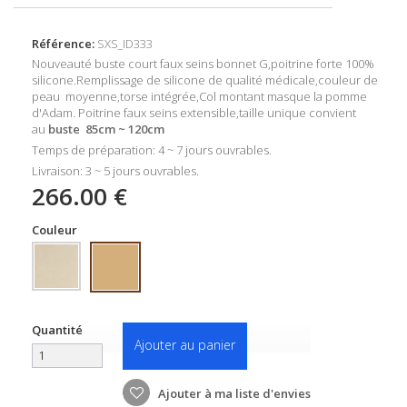
Référence:
SXS_ID333
Nouveauté buste court faux seins bonnet G,poitrine forte
100%
silicone.Remplissage de silicone de qualité médicale,couleur de
peau moyenne,torse intégrée,Col montant masque la pomme
d'Adam. Poitrine faux seins extensible,taille unique convient
au
buste 85cm ~ 120cm
Temps de préparation: 4 ~ 7 jours ouvrables.
Livraison: 3 ~ 5 jours ouvrables.
266.00 €
Couleur
Quantité
Ajouter au panier
Ajouter à ma liste d'envies