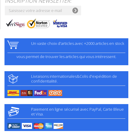
INSCRIPTION NEWSLETTER:
Un vaste choix d'articles avec +2000 articles en stock
vous permet de trouver les articles qui vous intéressent.
Livraisons internationales&Colis d'expédition de
confidentialité.
Paiement en ligne sécurisé avec PayPal, Carte Bleue
et Visa.