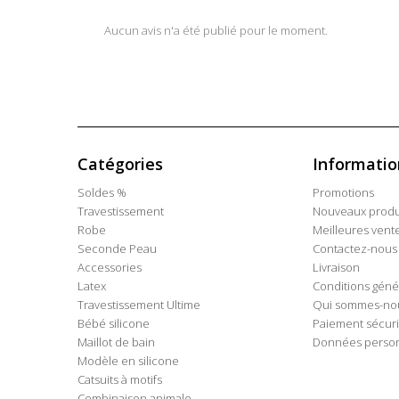
Aucun avis n'a été publié pour le moment.
Catégories
Informatio
Soldes %
Promotions
Travestissement
Nouveaux produ
Robe
Meilleures vent
Seconde Peau
Contactez-nous
Accessories
Livraison
Latex
Conditions géné
Travestissement Ultime
Qui sommes-no
Bébé silicone
Paiement sécur
Maillot de bain
Données person
Modèle en silicone
Catsuits à motifs
Combinaison animale