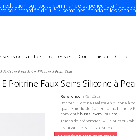
e réduction sur toute commande supérieure à 100 € av
ivraison retardée de 1 à 2 semaines pendant les vacanc
sseurs de hanches et de fessier
Combinaison
Corset
 Poitrine Faux Seins Silicone à Peau Claire
E Poitrine Faux Seins Silicone à Pea
Référence:
SXS_ID323
Bonnet E Poitrine réaliste en silicone à c
q
ualité médicale,Couleur peau blanche,Pro
convient à
buste
75cm ~105cm
Temps de préparation: 4 ~ 7 jours ouvrabl
Livraison: 3 ~ 5 jours ouvrables.