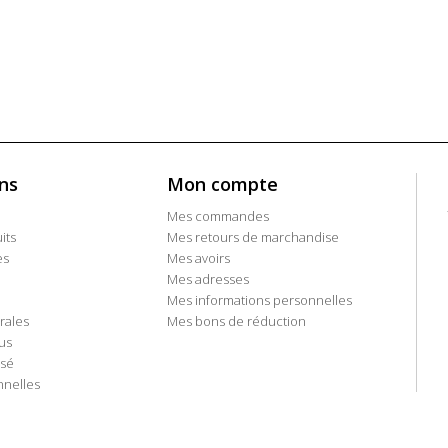
ns
Mon compte
Mes commandes
its
Mes retours de marchandise
es
Mes avoirs
Mes adresses
Mes informations personnelles
rales
Mes bons de réduction
us
isé
nelles