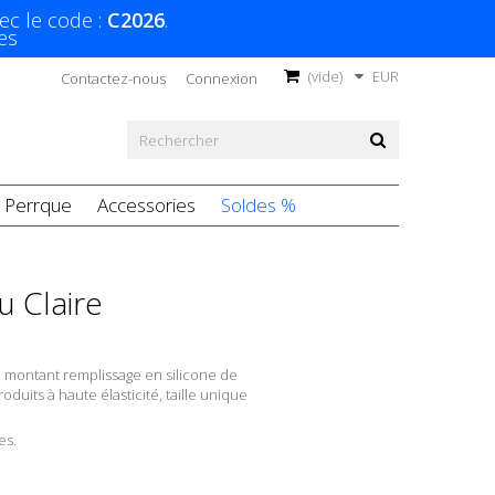
ec le code :
C2026
.
es
(vide)
EUR
Contactez-nous
Connexion
Perrque
Accessories
Soldes %
u Claire
ol montant remplissage en silicone
de
duits à haute élasticité, taille unique
es.