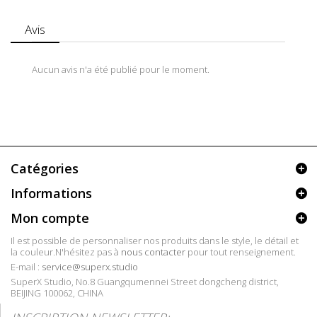
Avis
Aucun avis n'a été publié pour le moment.
Catégories
Informations
Mon compte
Il est possible de personnaliser nos produits dans le style, le détail et
la couleur.N'hésitez pas à
nous contacter
pour tout renseignement.
E-mail :
service@superx.studio
SuperX Studio, No.8 Guangqumennei Street dongcheng district,
BEIJING 100062, CHINA