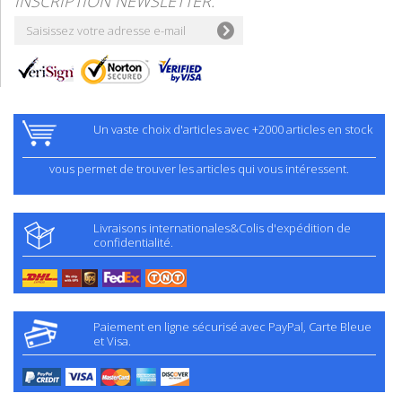
INSCRIPTION NEWSLETTER:
Un vaste choix d'articles avec +2000 articles en stock
vous permet de trouver les articles qui vous intéressent.
Livraisons internationales&Colis d'expédition de
confidentialité.
Paiement en ligne sécurisé avec PayPal, Carte Bleue
et Visa.