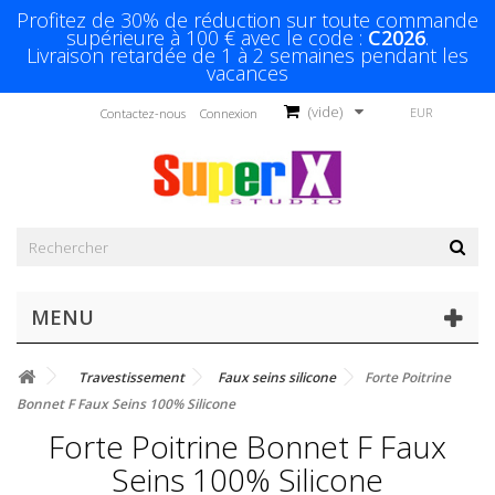
Profitez de 30% de réduction sur toute commande
supérieure à 100 € avec le code :
C2026
.
Livraison retardée de 1 à 2 semaines pendant les
vacances
(vide)
EUR
Contactez-nous
Connexion
MENU
Travestissement
Faux seins silicone
Forte Poitrine
Bonnet F Faux Seins 100% Silicone
Forte Poitrine Bonnet F Faux
Seins 100% Silicone