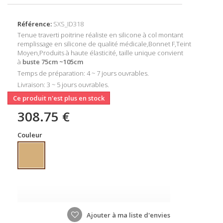
Référence:
SXS_ID318
Tenue traverti poitrine réaliste en silicone à col montant
remplissage en silicone
de q
ualité médicale,Bonnet F,Teint
Moyen,Produits à haute élasticité, taille unique convient
à
buste
75cm ~105cm
Temps de préparation: 4 ~ 7 jours ouvrables.
Livraison: 3 ~ 5 jours ouvrables.
Ce produit n'est plus en stock
308.75 €
Couleur
Ajouter à ma liste d'envies