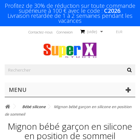
Profitez de 30% de réduction sur toute commande
supérieure à 100 € avec le code :
C2026
.
Livraison retardée de 1 à 2 semaines pendant les
vacances
(vide)
EUR
Contactez-nous
Connexion
MENU
Bébé silicone
Mignon bébé garçon en silicone en position
de sommeil
Mignon bébé garçon en silicone
en position de sommeil