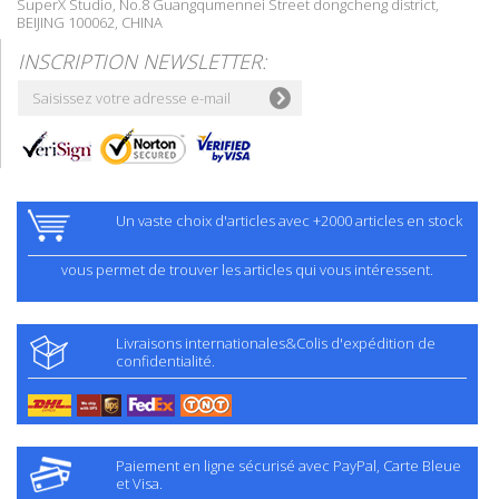
SuperX Studio, No.8 Guangqumennei Street dongcheng district,
BEIJING 100062, CHINA
INSCRIPTION NEWSLETTER:
Un vaste choix d'articles avec +2000 articles en stock
vous permet de trouver les articles qui vous intéressent.
Livraisons internationales&Colis d'expédition de
confidentialité.
Paiement en ligne sécurisé avec PayPal, Carte Bleue
et Visa.