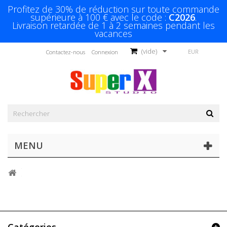
Profitez de 30% de réduction sur toute commande
supérieure à 100 € avec le code :
C2026
.
Livraison retardée de 1 à 2 semaines pendant les
vacances
(vide)
EUR
Contactez-nous
Connexion
MENU