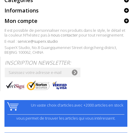
Catégories
Informations
Mon compte
Il est possible de personnaliser nos produits dans le style, le détail et
la couleur.N'hésitez pas à
nous contacter
pour tout renseignement.
E-mail :
service@superx.studio
SuperX Studio, No.8 Guangqumennei Street dongcheng district,
BEIJING 100062, CHINA
INSCRIPTION NEWSLETTER:
Un vaste choix d'articles avec +2000 articles en stock
vous permet de trouver les articles qui vous intéressent.