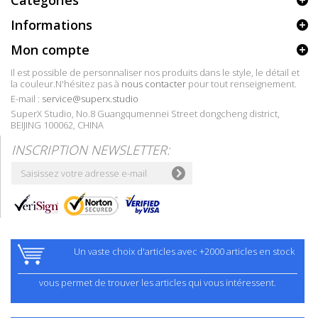
Catégories
Informations
Mon compte
Il est possible de personnaliser nos produits dans le style, le détail et
la couleur.N'hésitez pas à
nous contacter
pour tout renseignement.
E-mail :
service@superx.studio
SuperX Studio, No.8 Guangqumennei Street dongcheng district,
BEIJING 100062, CHINA
INSCRIPTION NEWSLETTER:
Un vaste choix d'articles avec +2000 articles en stock
vous permet de trouver les articles qui vous intéressent.