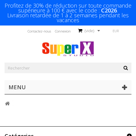
Profitez de 30% de réduction sur toute commande
supérieure à 100 € avec le code :
C2026
.
Livraison retardée de 1 à 2 semaines pendant les
vacances
(vide)
EUR
Contactez-nous
Connexion
MENU